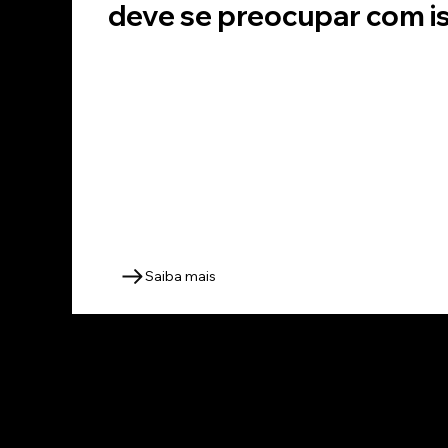
deve se preocupar com i
Saiba mais