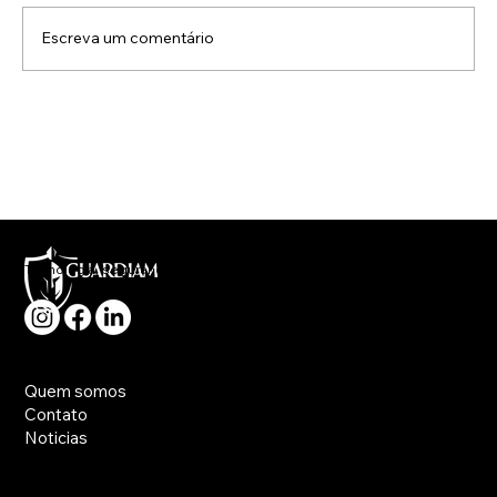
Escreva um comentário
Monitoramento perimetral em usinas
de energia solar: como reduzir
invasões, furtos e paradas
operacionais
Tecnologia, segurança e rapidez no atendimento a sua necessidade.
Principal
Quem somos
Contato
Noticias
Utilidades