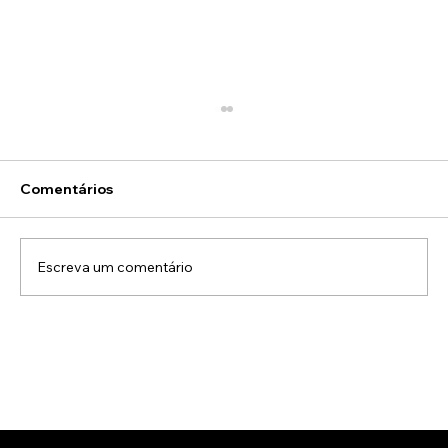
Comentários
Escreva um comentário
Como a Energia Solar Está
Transformando o Cenário Energético
no Brasil