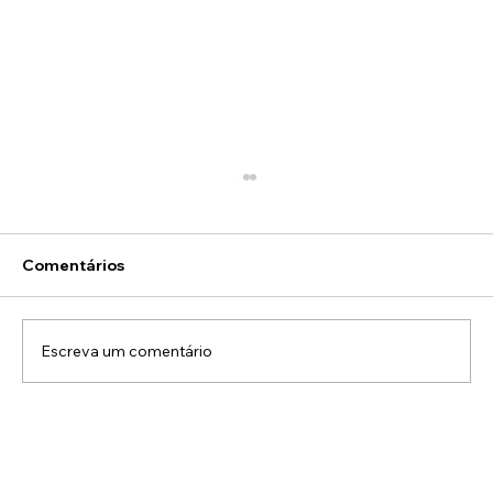
Comentários
Escreva um comentário
Monitoramento perimetral em usinas
de energia solar: como reduzir
invasões, furtos e paradas