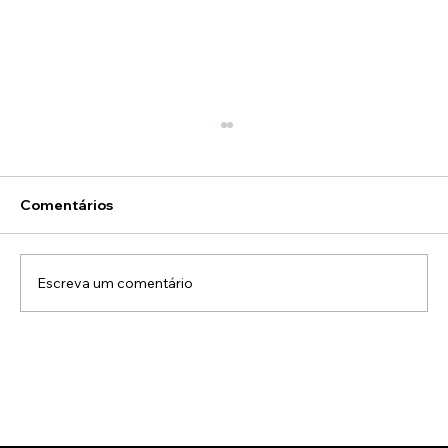
Comentários
Escreva um comentário
Como a Energia Solar Está
Transformando o Cenário Energético
no Brasil